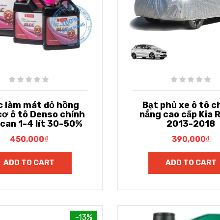
 làm mát đỏ hồng
Bạt phủ xe ô tô 
cơ ô tô Denso chính
nắng cao cấp Kia 
can 1-4 lít 30-50%
2013-2018
450,000
₫
390,000
₫
ADD TO CART
ADD TO CART
-13%