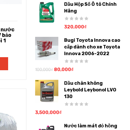
Dầu Hộp Số Ô tô Chính
Hãng
320,000
₫
g nước
 bảo
i 1
Bugi Toyota Innova cao
cấp dành cho xe Toyota
Innova 2006-2022
80,000
₫
100,000
₫
Dầu chân không
Leybold Leybonol LVO
130
3,500,000
₫
Nước làm mát đỏ hồng