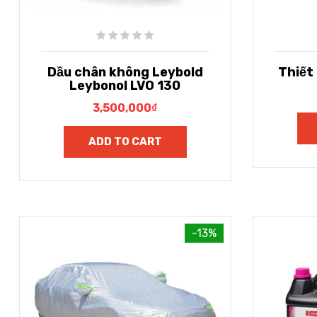
Dầu chân không Leybold
Thiết 
Leybonol LVO 130
3,500,000
₫
ADD TO CART
-13%