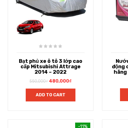
Bạt phủ xe ô tô 3 lớp cao
Nước
cấp Mitsubishi Attrage
động 
2014 – 2022
hãng 
480,000
₫
550,000
₫
ADD TO CART
-11%