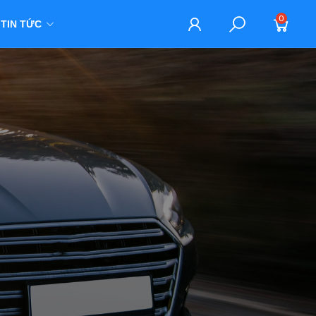
0
TIN TỨC
M