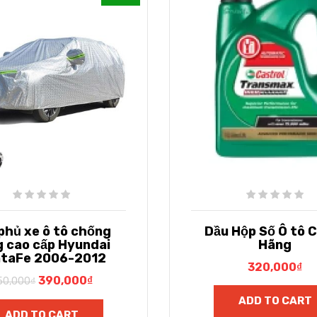
 phủ xe ô tô chống
Dầu Hộp Số Ô tô 
g cao cấp Hyundai
Hãng
taFe 2006-2012
320,000
₫
390,000
₫
50,000
₫
ADD TO CART
ADD TO CART