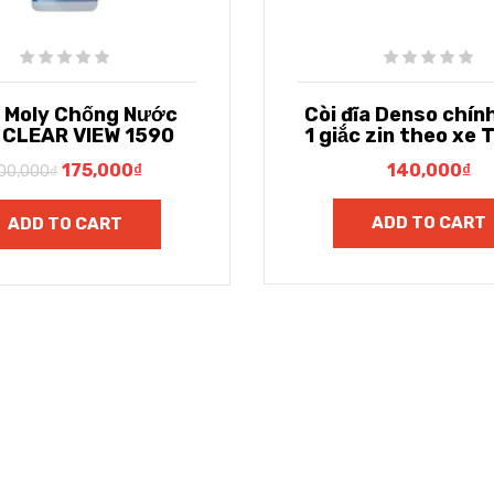
i Moly Chống Nước
Còi đĩa Denso chín
 CLEAR VIEW 1590
1 giắc zin theo xe
175,000
₫
140,000
₫
00,000
₫
ADD TO CART
ADD TO CART