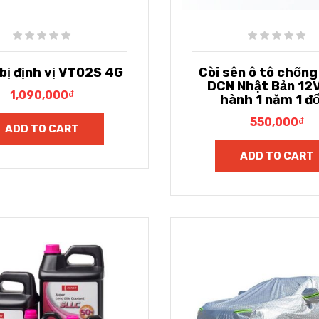
bị định vị VT02S 4G
Còi sên ô tô chốn
DCN Nhật Bản 12V
1,090,000
₫
hành 1 năm 1 đổ
550,000
₫
ADD TO CART
ADD TO CART