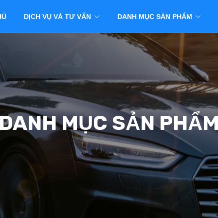
HỦ
DỊCH VỤ VÀ TƯ VẤN
DANH MỤC SẢN PHẨM
DANH MỤC SẢN PHẨ