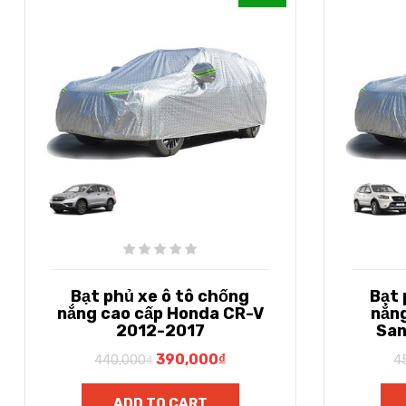
Bạt phủ xe ô tô chống
Bạt
nắng cao cấp Honda CR-V
nắn
2012-2017
San
390,000
₫
440,000
₫
4
ADD TO CART