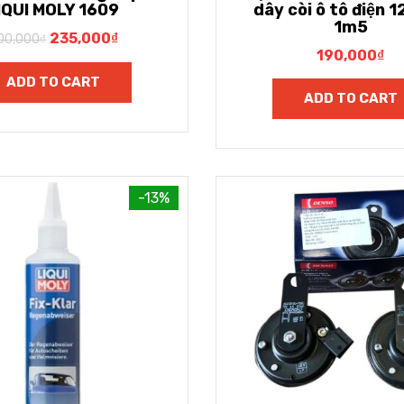
IQUI MOLY 1609
dây còi ô tô điện 1
1m5
235,000
₫
00,000
₫
190,000
₫
ADD TO CART
ADD TO CART
-13%