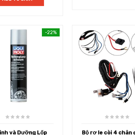
-22%
Sinh và Dưỡng Lốp
Bộ rơ le còi 4 chân 