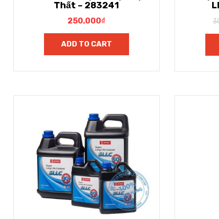
Thất – 283241
L
250,000
₫
3
ADD TO CART