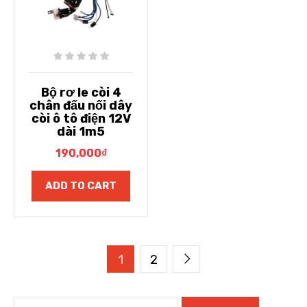
Bộ rơ le còi 4
chân đấu nối dây
còi ô tô điện 12V
dài 1m5
190,000
₫
ADD TO CART
1
2