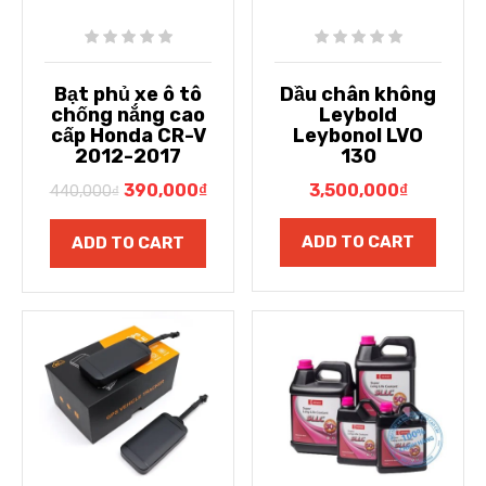
Bạt phủ xe ô tô
Dầu chân không
chống nắng cao
Leybold
cấp Honda CR-V
Leybonol LVO
2012-2017
130
390,000
₫
3,500,000
₫
440,000
₫
ADD TO CART
ADD TO CART