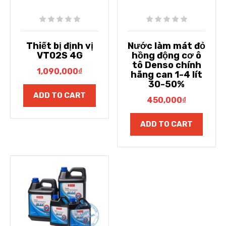
Thiết bị định vị
Nước làm mát đỏ
VT02S 4G
hồng động cơ ô
tô Denso chính
1,090,000
₫
hãng can 1-4 lít
30-50%
ADD TO CART
450,000
₫
ADD TO CART