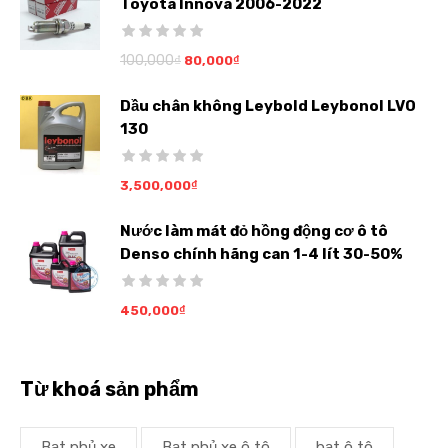
Toyota Innova 2006-2022
100,000
₫
80,000
₫
Dầu chân không Leybold Leybonol LVO
130
3,500,000
₫
Nước làm mát đỏ hồng động cơ ô tô
Denso chính hãng can 1-4 lít 30-50%
450,000
₫
Từ khoá sản phẩm
Bạt phủ xe
Bạt phủ xe ô tô
bạt ô tô