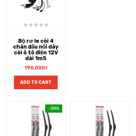
Bộ rơ le còi 4
chân đấu nối dây
còi ô tô điện 12V
dài 1m5
190,000
₫
ADD TO CART
-38%