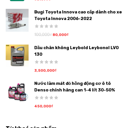
Bugi Toyota Innova cao cấp dành cho xe
Toyota Innova 2006-2022
100,000
₫
80,000
₫
Dầu chân không Leybold Leybonol LVO
130
3,500,000
₫
Nước làm mát đỏ hồng động cơ ô tô
Denso chính hãng can 1-4 lít 30-50%
450,000
₫