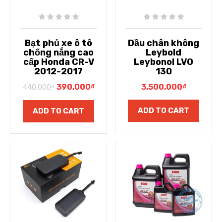
Bạt phủ xe ô tô
Dầu chân không
chống nắng cao
Leybold
cấp Honda CR-V
Leybonol LVO
2012-2017
130
390,000
₫
3,500,000
₫
440,000
₫
ADD TO CART
ADD TO CART