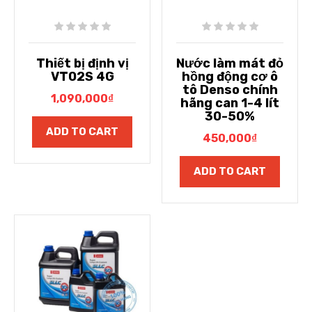
Thiết bị định vị
Nước làm mát đỏ
VT02S 4G
hồng động cơ ô
tô Denso chính
1,090,000
₫
hãng can 1-4 lít
30-50%
ADD TO CART
450,000
₫
ADD TO CART