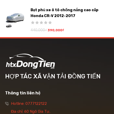
Bạt phủ xe ô tô chống nắng cao cấp
Honda CR-V 2012-2017
440,000
₫
390,000
₫
HỢP TÁC XÃ VẬN TẢI ĐỒNG TIẾN
Thông tin liên hệ
Hotline: 0777122122
Địa chỉ: 60 Ngô Gia Tự,