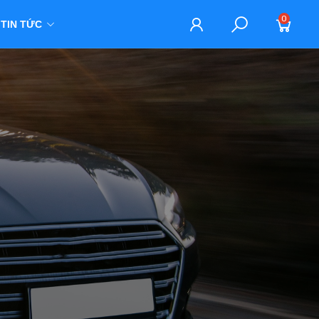
0
TIN TỨC
M