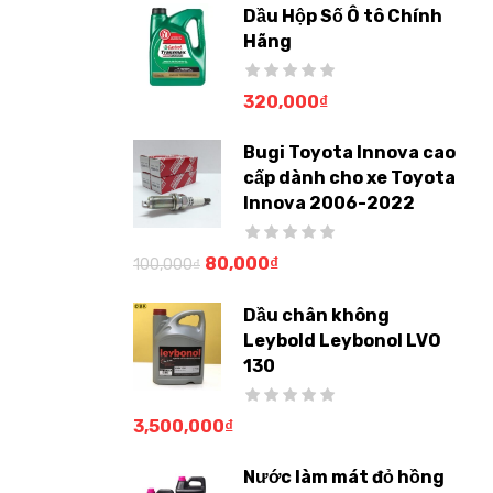
Dầu Hộp Số Ô tô Chính
Hãng
320,000
₫
Bugi Toyota Innova cao
cấp dành cho xe Toyota
Innova 2006-2022
80,000
₫
100,000
₫
Dầu chân không
Leybold Leybonol LVO
130
3,500,000
₫
Nước làm mát đỏ hồng