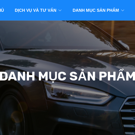
HỦ
DỊCH VỤ VÀ TƯ VẤN
DANH MỤC SẢN PHẨM
DANH MỤC SẢN PHẨ