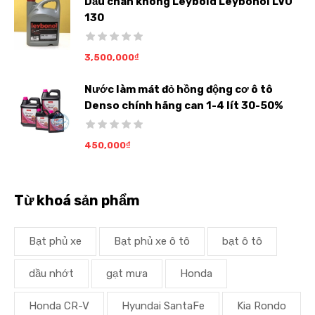
Dầu chân không Leybold Leybonol LVO
130
3,500,000
₫
Nước làm mát đỏ hồng động cơ ô tô
Denso chính hãng can 1-4 lít 30-50%
450,000
₫
Từ khoá sản phẩm
Bạt phủ xe
Bạt phủ xe ô tô
bạt ô tô
dầu nhớt
gạt mưa
Honda
Honda CR-V
Hyundai SantaFe
Kia Rondo