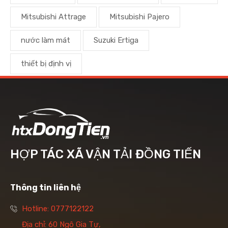
Mitsubishi Attrage
Mitsubishi Pajero
nước làm mát
Suzuki Ertiga
thiết bị định vị
HỢP TÁC XÃ VẬN TẢI ĐỒNG TIẾN
Thông tin liên hệ
Hotline: 0777122122
Địa chỉ: 60 Ngô Gia Tự,